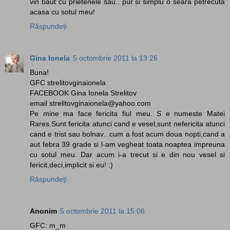
vin baut cu prietenele sau.. pur si simplu o seara petrecuta
acasa cu sotul meu!
Răspundeți
Gina Ionela
5 octombrie 2011 la 13:26
Buna!
GFC strelitovginaionela
FACEBOOK Gina Ionela Strelitov
email strelitovginaionela@yahoo.com
Pe mine ma face fericita fiul meu. S e numeste Matei
Rares.Sunt fericita atunci cand e vesel,sunt nefericita atunci
cand e trist sau bolnav...cum a fost acum doua nopti,cand a
aut febra 39 grade si l-am vegheat toata noaptea impreuna
cu sotul meu. Dar acum i-a trecut si e din nou vesel si
fericit,deci,implicit si eu! :)
Răspundeți
Anonim
5 octombrie 2011 la 15:06
GFC: m_m