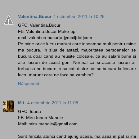
Valentina.Bucur
4 octombrie 2011 la 10:25
GFC: Valentina.Bucur
FB: Valentina.Bucur Make-up
mail: valentina.bucur[at]ymail[dot]com
Pe mine orice lucru marunt care inseamna mult pentru mine
ma bucura. In ziua de astazi, majoritatea persoanelor se
bucura doar cand au reusite colosale, ca au salarii bune si
alte lucruri de acest gen. Normal ca si aceste lucruri ar
trebui sa ne bucure, insa cati dintre noi se bucura la fiecare
lucru marunt care ne face sa zambim?
Răspundeți
M.i.
4 octombrie 2011 la 11:08
GFC: Ioana
FB: Miru Ioana Manole
Mail: miru.manole@gmail.com
Sunt fericita atunci cand ajung acasa, ma asez in pat si imi