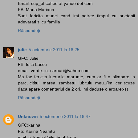
Email: cup_of.coffee at yahoo dot com
FB: Mana Mariana
Sunt fericita atunci cand imi petrec timpul cu prietenii
adevarati si cu familia
Răspundeți
julie
5 octombrie 2011 la 18:25
GFC: Julie
FB: Iulia Lascu
email: verde_in_carouri@yahoo.com
Ma fac fericita lucrurile marunte, cum ar fi o plimbare in
parc, cititul, marea, zambetul iubitului meu..(imi cer scuze
daca apare comentariul de 2 ori, imi daduse o eroare:-s)
Răspundeți
Unknown
5 octombrie 2011 la 18:47
GFC:karina
Fb: Karina Neamtu
mail: n_krinaa[@]yahoo[.]com