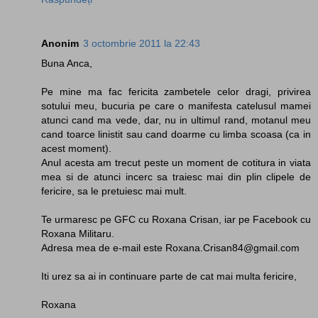
Anonim
3 octombrie 2011 la 22:43
Buna Anca,
Pe mine ma fac fericita zambetele celor dragi, privirea
sotului meu, bucuria pe care o manifesta catelusul mamei
atunci cand ma vede, dar, nu in ultimul rand, motanul meu
cand toarce linistit sau cand doarme cu limba scoasa (ca in
acest moment).
Anul acesta am trecut peste un moment de cotitura in viata
mea si de atunci incerc sa traiesc mai din plin clipele de
fericire, sa le pretuiesc mai mult.
Te urmaresc pe GFC cu Roxana Crisan, iar pe Facebook cu
Roxana Militaru.
Adresa mea de e-mail este Roxana.Crisan84@gmail.com
Iti urez sa ai in continuare parte de cat mai multa fericire,
Roxana