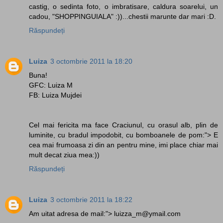
castig, o sedinta foto, o imbratisare, caldura soarelui, un
cadou, "SHOPPINGUIALA" :))...chestii marunte dar mari :D.
Răspundeți
Luiza
3 octombrie 2011 la 18:20
Buna!
GFC: Luiza M
FB: Luiza Mujdei
Cel mai fericita ma face Craciunul, cu orasul alb, plin de
luminite, cu bradul impodobit, cu bomboanele de pom:"> E
cea mai frumoasa zi din an pentru mine, imi place chiar mai
mult decat ziua mea:))
Răspundeți
Luiza
3 octombrie 2011 la 18:22
Am uitat adresa de mail:"> luizza_m@ymail.com