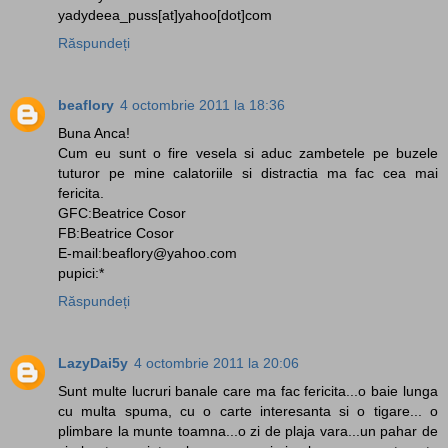
yadydeea_puss[at]yahoo[dot]com
Răspundeți
beaflory
4 octombrie 2011 la 18:36
Buna Anca!
Cum eu sunt o fire vesela si aduc zambetele pe buzele
tuturor pe mine calatoriile si distractia ma fac cea mai
fericita.
GFC:Beatrice Cosor
FB:Beatrice Cosor
E-mail:beaflory@yahoo.com
pupici:*
Răspundeți
LazyDai5y
4 octombrie 2011 la 20:06
Sunt multe lucruri banale care ma fac fericita...o baie lunga
cu multa spuma, cu o carte interesanta si o tigare... o
plimbare la munte toamna...o zi de plaja vara...un pahar de