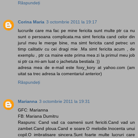
Răspundeți
Corina Maria
3 octombrie 2011 la 19:17
lucrurile care ma fac pe mine fericita sunt multe ptr ca nu
sunt o persoana complicata.ma simt fericita cand celor din
jurul meu le merge bine, ma simt fericita cand petrec un
timp calitativ cu cei dragi mie .Ma simt fericita acum , de
exemplu , ptr ca maine este prima mea zi la primul meu job
si ptr ca mi-am luat o jachetuta bestiala :))
adresa mea de e-mail este foxy_kory at yahoo.com (am
uitat sa trec adresa la comentariul anterior)
Răspundeți
Marianna
3 octombrie 2011 la 19:31
GFC: Marianna
FB: Mariana Dumitru
Raspuns: Cand vad ca oamenii sunt fericiti.Cand vad un
zambet.Cand ploua.Cand e soare.O melodie.Inocenta unui
copil.O imbratisare sincera.Sunt foarte multe lucruri care