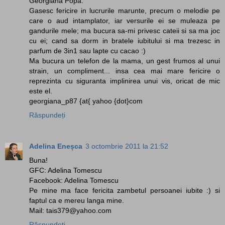
Georgiana Popa.
Gasesc fericire in lucrurile marunte, precum o melodie pe
care o aud intamplator, iar versurile ei se muleaza pe
gandurile mele; ma bucura sa-mi privesc cateii si sa ma joc
cu ei; cand sa dorm in bratele iubitului si ma trezesc in
parfum de 3in1 sau lapte cu cacao :)
Ma bucura un telefon de la mama, un gest frumos al unui
strain, un compliment... insa cea mai mare fericire o
reprezinta cu siguranta implinirea unui vis, oricat de mic
este el.
georgiana_p87 {at{ yahoo {dot}com
Răspundeți
Adelina Eneșca
3 octombrie 2011 la 21:52
Buna!
GFC: Adelina Tomescu
Facebook: Adelina Tomescu
Pe mine ma face fericita zambetul persoanei iubite :) si
faptul ca e mereu langa mine.
Mail: tais379@yahoo.com
Răspundeți