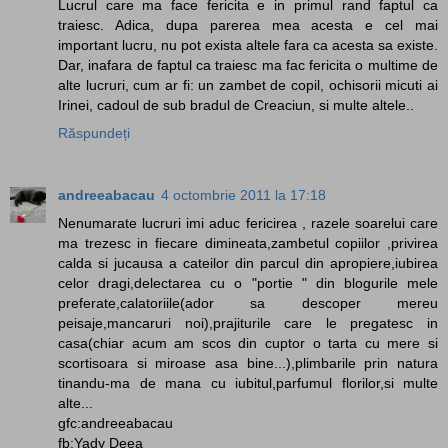
Lucrul care ma face fericita e in primul rand faptul ca
traiesc. Adica, dupa parerea mea acesta e cel mai
important lucru, nu pot exista altele fara ca acesta sa existe.
Dar, inafara de faptul ca traiesc ma fac fericita o multime de
alte lucruri, cum ar fi: un zambet de copil, ochisorii micuti ai
Irinei, cadoul de sub bradul de Creaciun, si multe altele..
Răspundeți
andreeabacau
4 octombrie 2011 la 17:18
Nenumarate lucruri imi aduc fericirea , razele soarelui care
ma trezesc in fiecare dimineata,zambetul copiilor ,privirea
calda si jucausa a cateilor din parcul din apropiere,iubirea
celor dragi,delectarea cu o "portie " din blogurile mele
preferate,calatoriile(ador sa descoper mereu
peisaje,mancaruri noi),prajiturile care le pregatesc in
casa(chiar acum am scos din cuptor o tarta cu mere si
scortisoara si miroase asa bine...),plimbarile prin natura
tinandu-ma de mana cu iubitul,parfumul florilor,si multe
alte...
gfc:andreeabacau
fb:Yady Deea