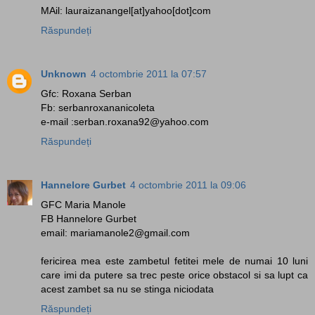
MAil: lauraizanangel[at]yahoo[dot]com
Răspundeți
Unknown
4 octombrie 2011 la 07:57
Gfc: Roxana Serban
Fb: serbanroxananicoleta
e-mail :serban.roxana92@yahoo.com
Răspundeți
Hannelore Gurbet
4 octombrie 2011 la 09:06
GFC Maria Manole
FB Hannelore Gurbet
email: mariamanole2@gmail.com
fericirea mea este zambetul fetitei mele de numai 10 luni
care imi da putere sa trec peste orice obstacol si sa lupt ca
acest zambet sa nu se stinga niciodata
Răspundeți