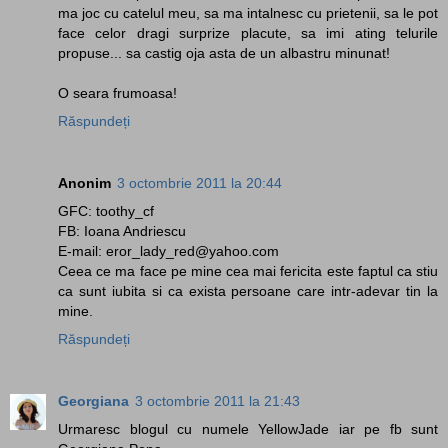
ma joc cu catelul meu, sa ma intalnesc cu prietenii, sa le pot
face celor dragi surprize placute, sa imi ating telurile
propuse... sa castig oja asta de un albastru minunat!
O seara frumoasa!
Răspundeți
Anonim
3 octombrie 2011 la 20:44
GFC: toothy_cf
FB: Ioana Andriescu
E-mail: eror_lady_red@yahoo.com
Ceea ce ma face pe mine cea mai fericita este faptul ca stiu
ca sunt iubita si ca exista persoane care intr-adevar tin la
mine.
Răspundeți
Georgiana
3 octombrie 2011 la 21:43
Urmaresc blogul cu numele YellowJade iar pe fb sunt