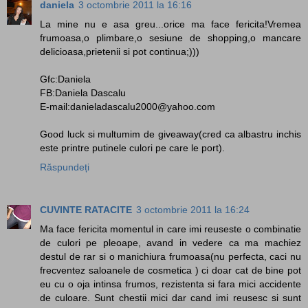
daniela
3 octombrie 2011 la 16:16
La mine nu e asa greu...orice ma face fericita!Vremea
frumoasa,o plimbare,o sesiune de shopping,o mancare
delicioasa,prietenii si pot continua;)))
Gfc:Daniela
FB:Daniela Dascalu
E-mail:danieladascalu2000@yahoo.com
Good luck si multumim de giveaway(cred ca albastru inchis
este printre putinele culori pe care le port).
Răspundeți
CUVINTE RATACITE
3 octombrie 2011 la 16:24
Ma face fericita momentul in care imi reuseste o combinatie
de culori pe pleoape, avand in vedere ca ma machiez
destul de rar si o manichiura frumoasa(nu perfecta, caci nu
frecventez saloanele de cosmetica ) ci doar cat de bine pot
eu cu o oja intinsa frumos, rezistenta si fara mici accidente
de culoare. Sunt chestii mici dar cand imi reusesc si sunt