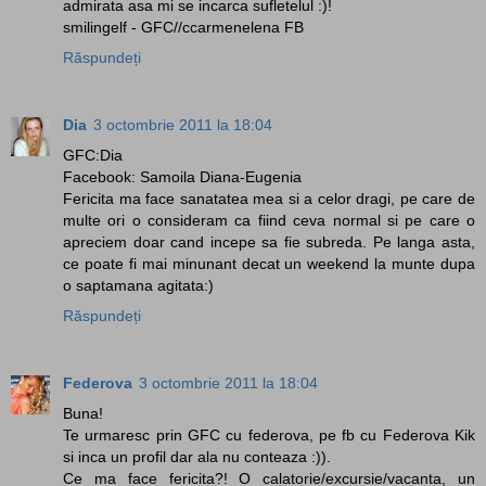
admirata asa mi se incarca sufletelul :)!
smilingelf - GFC//ccarmenelena FB
Răspundeți
Dia
3 octombrie 2011 la 18:04
GFC:Dia
Facebook: Samoila Diana-Eugenia
Fericita ma face sanatatea mea si a celor dragi, pe care de
multe ori o consideram ca fiind ceva normal si pe care o
apreciem doar cand incepe sa fie subreda. Pe langa asta,
ce poate fi mai minunant decat un weekend la munte dupa
o saptamana agitata:)
Răspundeți
Federova
3 octombrie 2011 la 18:04
Buna!
Te urmaresc prin GFC cu federova, pe fb cu Federova Kik
si inca un profil dar ala nu conteaza :)).
Ce ma face fericita?! O calatorie/excursie/vacanta, un