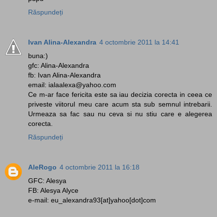
Răspundeți
Ivan Alina-Alexandra
4 octombrie 2011 la 14:41
buna:)
gfc: Alina-Alexandra
fb: Ivan Alina-Alexandra
email: ialaalexa@yahoo.com
Ce m-ar face fericita este sa iau decizia corecta in ceea ce
priveste viitorul meu care acum sta sub semnul intrebarii.
Urmeaza sa fac sau nu ceva si nu stiu care e alegerea
corecta.
Răspundeți
AleRogo
4 octombrie 2011 la 16:18
GFC: Alesya
FB: Alesya Alyce
e-mail: eu_alexandra93[at]yahoo[dot]com