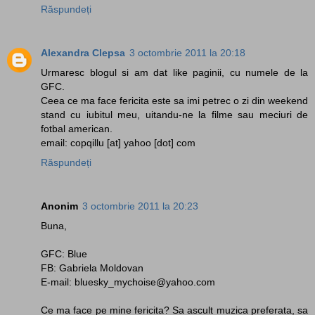
Răspundeți
Alexandra Clepsa
3 octombrie 2011 la 20:18
Urmaresc blogul si am dat like paginii, cu numele de la
GFC.
Ceea ce ma face fericita este sa imi petrec o zi din weekend
stand cu iubitul meu, uitandu-ne la filme sau meciuri de
fotbal american.
email: copqillu [at] yahoo [dot] com
Răspundeți
Anonim
3 octombrie 2011 la 20:23
Buna,
GFC: Blue
FB: Gabriela Moldovan
E-mail: bluesky_mychoise@yahoo.com
Ce ma face pe mine fericita? Sa ascult muzica preferata, sa