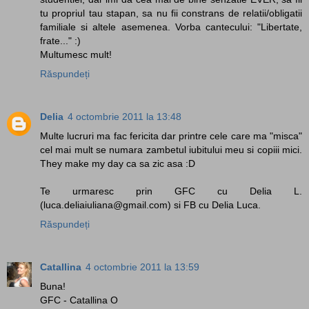
tu propriul tau stapan, sa nu fii constrans de relatii/obligatii
familiale si altele asemenea. Vorba cantecului: "Libertate,
frate..." :)
Multumesc mult!
Răspundeți
Delia
4 octombrie 2011 la 13:48
Multe lucruri ma fac fericita dar printre cele care ma "misca"
cel mai mult se numara zambetul iubitului meu si copiii mici.
They make my day ca sa zic asa :D
Te urmaresc prin GFC cu Delia L.
(luca.deliaiuliana@gmail.com) si FB cu Delia Luca.
Răspundeți
Catallina
4 octombrie 2011 la 13:59
Buna!
GFC - Catallina O