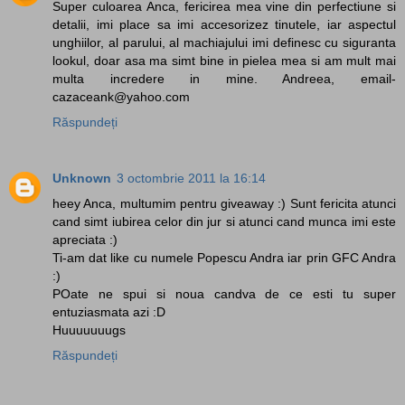
Super culoarea Anca, fericirea mea vine din perfectiune si
detalii, imi place sa imi accesorizez tinutele, iar aspectul
unghiilor, al parului, al machiajului imi definesc cu siguranta
lookul, doar asa ma simt bine in pielea mea si am mult mai
multa incredere in mine. Andreea, email-
cazaceank@yahoo.com
Răspundeți
Unknown
3 octombrie 2011 la 16:14
heey Anca, multumim pentru giveaway :) Sunt fericita atunci
cand simt iubirea celor din jur si atunci cand munca imi este
apreciata :)
Ti-am dat like cu numele Popescu Andra iar prin GFC Andra
:)
POate ne spui si noua candva de ce esti tu super
entuziasmata azi :D
Huuuuuuugs
Răspundeți