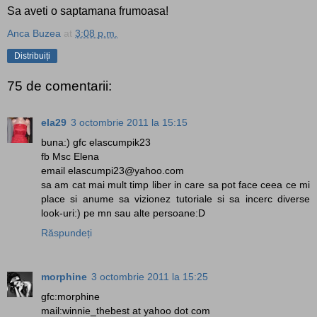
Sa aveti o saptamana frumoasa!
Anca Buzea
at
3:08 p.m.
Distribuiți
75 de comentarii:
ela29
3 octombrie 2011 la 15:15
buna:) gfc elascumpik23
fb Msc Elena
email elascumpi23@yahoo.com
sa am cat mai mult timp liber in care sa pot face ceea ce mi
place si anume sa vizionez tutoriale si sa incerc diverse
look-uri:) pe mn sau alte persoane:D
Răspundeți
morphine
3 octombrie 2011 la 15:25
gfc:morphine
mail:winnie_thebest at yahoo dot com