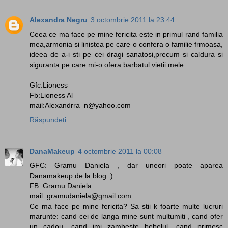
Alexandra Negru
3 octombrie 2011 la 23:44
Ceea ce ma face pe mine fericita este in primul rand familia
mea,armonia si linistea pe care o confera o familie frmoasa,
ideea de a-i sti pe cei dragi sanatosi,precum si caldura si
siguranta pe care mi-o ofera barbatul vietii mele.
Gfc:Lioness
Fb:Lioness Al
mail:Alexandrra_n@yahoo.com
Răspundeți
DanaMakeup
4 octombrie 2011 la 00:08
GFC: Gramu Daniela , dar uneori poate aparea
Danamakeup de la blog :)
FB: Gramu Daniela
mail: gramudaniela@gmail.com
Ce ma face pe mine fericita? Sa stii k foarte multe lucruri
marunte: cand cei de langa mine sunt multumiti , cand ofer
un cadou, cand imi zambeste bebelul, cand primesc