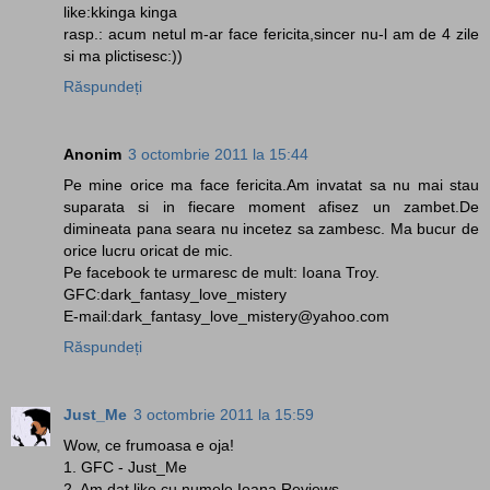
like:kkinga kinga
rasp.: acum netul m-ar face fericita,sincer nu-l am de 4 zile
si ma plictisesc:))
Răspundeți
Anonim
3 octombrie 2011 la 15:44
Pe mine orice ma face fericita.Am invatat sa nu mai stau
suparata si in fiecare moment afisez un zambet.De
dimineata pana seara nu incetez sa zambesc. Ma bucur de
orice lucru oricat de mic.
Pe facebook te urmaresc de mult: Ioana Troy.
GFC:dark_fantasy_love_mistery
E-mail:dark_fantasy_love_mistery@yahoo.com
Răspundeți
Just_Me
3 octombrie 2011 la 15:59
Wow, ce frumoasa e oja!
1. GFC - Just_Me
2. Am dat like cu numele Ioana Reviews