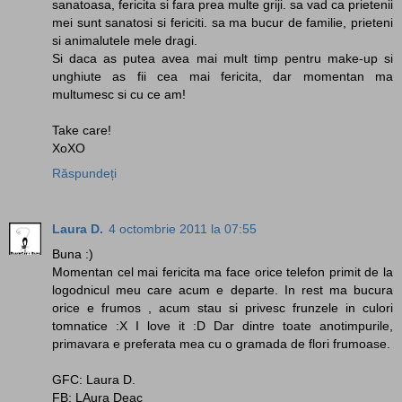
sanatoasa, fericita si fara prea multe griji. sa vad ca prietenii
mei sunt sanatosi si fericiti. sa ma bucur de familie, prieteni
si animalutele mele dragi.
Si daca as putea avea mai mult timp pentru make-up si
unghiute as fii cea mai fericita, dar momentan ma
multumesc si cu ce am!
Take care!
XoXO
Răspundeți
Laura D.
4 octombrie 2011 la 07:55
Buna :)
Momentan cel mai fericita ma face orice telefon primit de la
logodnicul meu care acum e departe. In rest ma bucura
orice e frumos , acum stau si privesc frunzele in culori
tomnatice :X I love it :D Dar dintre toate anotimpurile,
primavara e preferata mea cu o gramada de flori frumoase.
GFC: Laura D.
FB: LAura Deac