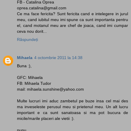
FB - Catalina Oprea
oprea.catalina@gmail.com
Ce ma face fericita? Sunt fericita cand e intelegere in jurul
meu, cand iubitul meu imi spune ca sunt importanta pentru
el, cand motanul meu are chef de joaca, cand imi cumpar
ceva nou dorit...
Răspundeți
Mihaela
4 octombrie 2011 la 14:38
Buna :),
GFC: Mihaela
FB: Mihaela Tudor
mail: mihaela.sunshine@yahoo.com
Multe lucruri imi aduc zambetul pe buze insa cel mai des
ma inveseleste perusul meu si prietenul meu. Un alt lucru
important e ca sunt sanatoasa si ma pot bucura de
micile/marile placeri ale vietii :).
pupu