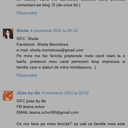
comentarii pe blog :D (de orice fel )
Răspundeți
Sheila
4 octombrie 2011 la 00:15
GFC: Sheila
Facebook: Sheila Memetcea
e-mail: sheila.memetcea@gmail.com
Pe mine ma fac fericita prietenele mele cand stam la o
barfa, prietenul meu cand petrecem timp impreuna si
familia care e alaturi de mine intotdeauna. :)
Răspundeți
Jóias by ille
4 octombrie 2011 la 02:02
GFC joias by ille
FB ileana schor
EMAIL ileana.schor90@gmail.com
Ce ma face pe mine fericita? sa vad ca familia mea este