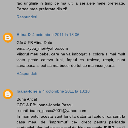
fac unghiile in timp ce ma uit la serialele mele preferate.
Partea mea preferata din zi!
Răspundeți
Alina D
4 octombrie 2011 la 13:06
Gfc & FB Alina Duta
email:xyba_me@yahoo.com
Viitorul meu bebe, care ne va imbogati si colora si mai mult
viata peste cateva luni, faptul ca traiesc, respir, sunt
sanatoasa si pot sa ma bucur de tot ce ma inconjoara.
Răspundeți
Ioana-Ionela
4 octombrie 2011 la 13:18
Buna Anca!
GFC & FB: Ioana-Ionela Pascu.
e-mail: ioana_pascu2001@yahoo.com.
In momentul acesta sunt fericita datorita faptului ca sunt la
casa mea, de "imprumut" ce-i drept pentru perioada
studentiei, dar imi da cea mai de bine senzatie EVER; sa fii