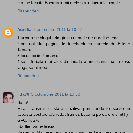
ma fac fericita.Bucuria lumii mele sta in lucrurile simple.
Răspundeți
Aurelia
3 octombrie 2011 la 19:47
1.urmaresc blogul prin gfc cu numele de aureliaeftene
2.am dat like paginii de facebook cu numele de Eftene
Tamara
3.locuiesc in Romania
4.sunt fericita mai ales dimineata atunci cand ma trezesc
langa sotul meu.
Răspundeți
ilda76
3 octombrie 2011 la 19:58
Buna!
Mi-ai transmis o stare pozitiva prin randurile scrise in
aceasta postare...Ai redat frumos bucuria pe care-o simti!:)
GFC: ilda76
FB: Ilie Ioana-felicia
Raspuns: Ma face fericita sa o vad pe fiica mea razand...