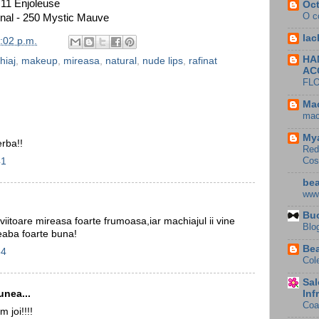
 11 Enjoleuse
Oct
O c
onal - 250 Mystic Mauve
lac
:02 p.m.
HA
hiaj
,
makeup
,
mireasa
,
natural
,
nude lips
,
rafinat
AC
FL
Mac
mac
My
erba!!
Red
Cos
41
bea
www
Buc
viitoare mireasa foarte frumoasa,iar machiajul ii vine
Blo
reaba foarte buna!
Bea
54
Col
Sal
Inf
nea...
Coa
 joi!!!!