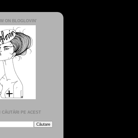
W ON BLOGLOVIN'
I CĂUTĂRI PE ACEST