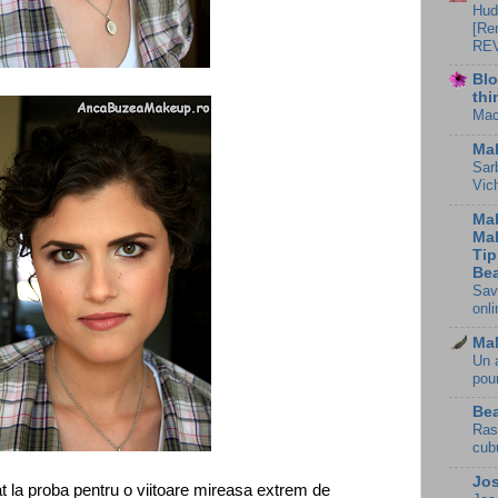
Hud
[Re
REV
Blo
thi
Mac
Ma
Sar
Vic
Ma
Ma
Tip
Bea
Sav
onli
Ma
Un 
pou
Bea
Ras
cub
Jo
t la proba pentru o viitoare mireasa extrem de