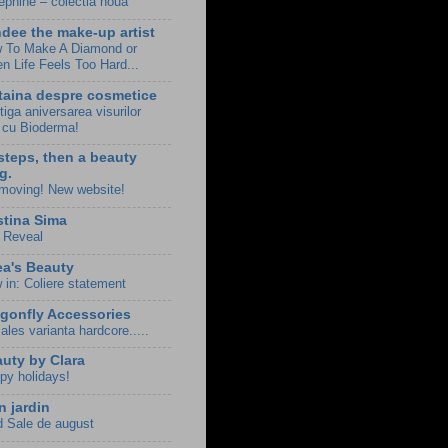
éphine – colectia noua
dee the make-up artist
 To Make A Diamond or
n Life Feels Too Hard...
taina despre cosmetice
iga aniversarea visurilor
e cu Bioderma!
steps, then a beauty
g.
 moving! New website!
stina Sima
 Reveal
a's Beauty
 in: Coliere statement
gonfly Accessories
les varianta hardcore.....
uty by Clara
py holidays!
 jardin
d Sale de august