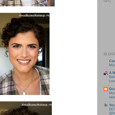
GFC
BLOG
Cam
Mici
A 
Bet
Lov
Div
Moni
iden
You
DCY
20%