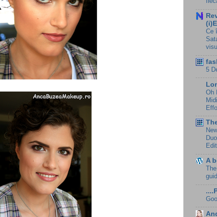
fie
Rev
(i)
Ce 
Sat
visu
fas
5 D
Lo
Oh 
Mid
Effo
Th
New
Duo
Edi
A b
The
gui
....
Goo
An