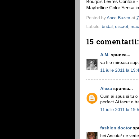
Bourjois Levres Contour -
Maybelline Color Sensati
Posted by
Anca Buzea
at
7
Labels:
bridal
,
discret
,
mac
15 comentarii:
A.M.
spunea...
va fi o mireasa sup
11 iulie 2011 la 19:
Alexa
spunea...
Cum ai spus si tu o 
perfect.Ai facut o t
11 iulie 2011 la 19:
fashion doctor
spu
hei Ancuta! ne vedem