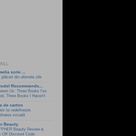
ROLL
elia scrie ...
 plăceri din ultimele zile
Model Recommends...
ween Us: Three Books I've
ed, Three Books I Haven't
a de carton
ni își redefinește
titatea vizuală
r Beauty
PHER Beauty Review &
 Off Discount Code: