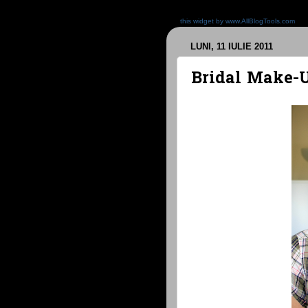
this widget by www.AllBlogTools.com
LUNI, 11 IULIE 2011
Bridal Make-U