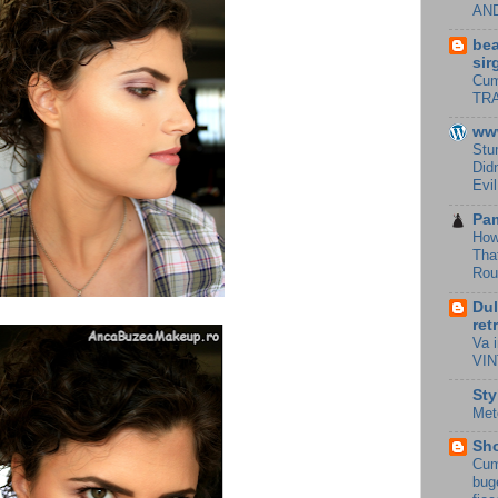
AN
bea
sir
Cum
TR
ww
Stu
Did
Evi
Pa
How
Tha
Rou
Dul
ret
Va i
VIN
Sty
Met
Sho
Cum
buge