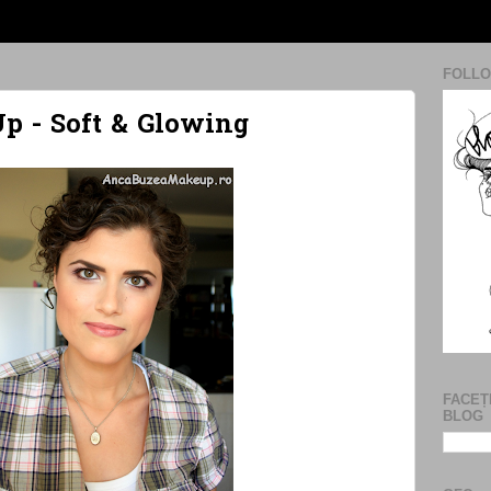
FOLLO
p - Soft & Glowing
FACEȚ
BLOG