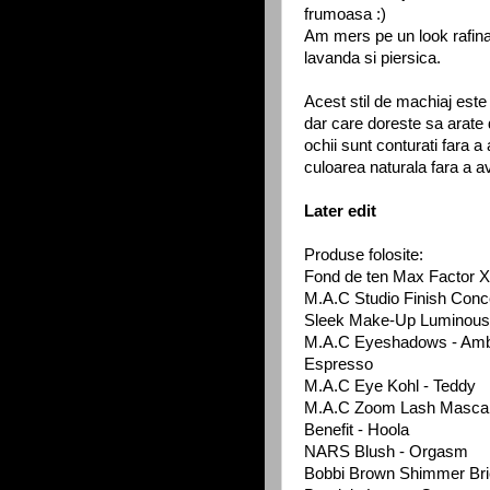
frumoasa :)
Am mers pe un look rafin
lavanda si piersica.
Acest stil de machiaj est
dar care doreste sa arate d
ochii sunt conturati fara 
culoarea naturala fara a a
Later edit
Produse folosite:
Fond de ten Max Factor 
M.A.C Studio Finish Conc
Sleek Make-Up Luminous
M.A.C Eyeshadows - Amber
Espresso
M.A.C Eye Kohl - Teddy
M.A.C Zoom Lash Mascar
Benefit - Hoola
NARS Blush - Orgasm
Bobbi Brown Shimmer Bri