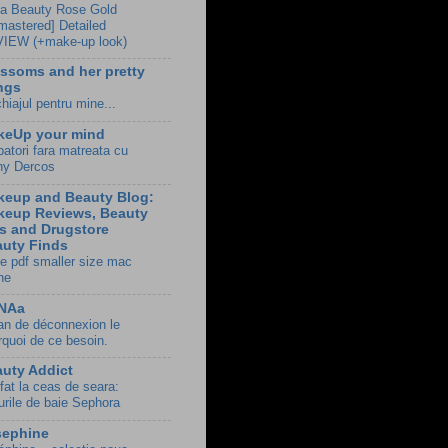
a Beauty Rose Gold
mastered] Detailed
IEW (+make-up look)
ssoms and her pretty
ngs
hiajul pentru mine...
keUp your mind
batori fara matreata cu
hy Dercos
keup and Beauty Blog:
keup Reviews, Beauty
s and Drugstore
uty Finds
e pdf smaller size mac
ne
NAa
an de déconnexion le
rquoi de ce besoin.
uty Addict
fat la ceas de seara:
urile de baie Sephora
sephine