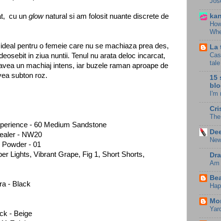
Jos
kan
at, cu un
glow
natural si am folosit nuante discrete de
How
Whe
e ideal pentru o femeie care nu se machiaza prea des,
La 
Cast
eosebit in ziua nuntii. Tenul nu arata deloc incarcat,
tal
a avea un machiaj intens, iar buzele raman aproape de
vea subton roz.
15 
blo
I'm
Cri
The
Xperience - 60 Medium Sandstone
Dee
ealer - NW20
New
 Powder - 01
 Lights, Vibrant Grape, Fig 1, Short Shorts,
Dra
Am a
Bea
a - Black
Hap
Mon
Yar
ck - Beige