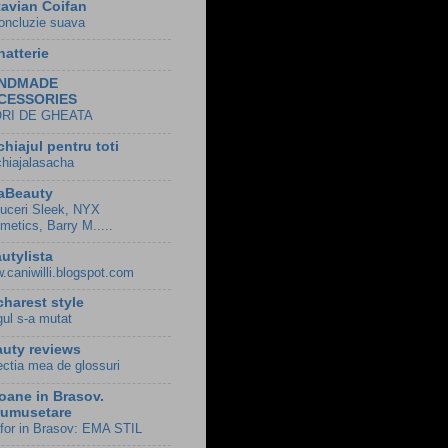
avian Coifan
oncluzie suava
hatterie
NDMADE
CESSORIES
ORI DE GHEATA
hiajul pentru toti
hiajalasacha
aBeauty
uceri Sleek, NYX
metics, Barry M.....
utylista
.caniwilli.blogspot.com
harest style
gul s-a mutat
uty reviews
ectia mea de glossuri
oane in Brasov.
rumusetare
for in Brasov: EMA STIL