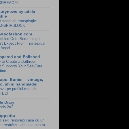
DREEAO20
utynews by adela
ghie
 scapi de transpirație:
ANSPIRBLOCK
w.sofashon.com
mbled Onto Something I
n’t Expect From Transexual
l Angel
mpered and Polished
 to Create a Bathroom
t Supports Your Self-Care
tine
apul Bunicii - vintage,
ro, sh si handmade!
nvit pe profilul meu de
TED!
le Diary
oda 2×2
pperita
 să-ți renovezi casa cu un
t restrâns: idei utile pentru