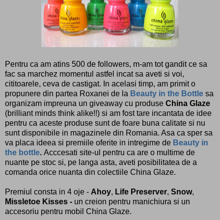
Pentru ca am atins 500 de followers, m-am tot gandit ce sa
fac sa marchez momentul astfel incat sa aveti si voi,
cititoarele, ceva de castigat. In acelasi timp, am primit o
propunere din partea Roxanei de la
Beauty in the Bottle
sa
organizam impreuna un giveaway cu produse
China Glaze
(brilliant minds think alike!!) si am fost tare incantata de idee
pentru ca aceste produse sunt de foare buna calitate si nu
sunt disponibile in magazinele din Romania. Asa ca sper sa
va placa ideea si premiile oferite in intregime de
Beauty in
the bottle
.
Acccesati site-ul pentru ca are o multime de
nuante pe stoc si, pe langa asta, aveti posibilitatea de a
comanda orice nuanta din colectiile China Glaze.
Premiul consta in 4 oje -
Ahoy
,
Life Preserver
,
Snow
,
Missletoe Kisses -
un creion pentru manichiura si un
accesoriu pentru mobil China Glaze.