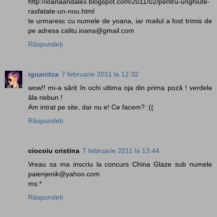
http://ioanaandalex.blogspot.com/2011/02/pentru-unghiute-
rasfatate-un-nou.html
te urmaresc cu numele de yoana, iar mailul a fost trimis de
pe adresa calitu.ioana@gmail.com
Răspundeți
iguanitza
7 februarie 2011 la 12:32
wow!! mi-a sărit în ochi ultima oja din prima poză ! verdele
ăla nebun !
Am intrat pe site, dar nu e! Ce facem? :((
Răspundeți
ciocoiu cristina
7 februarie 2011 la 13:44
Vreau sa ma inscriu la concurs China Glaze sub numele
paienjenik@yahoo.com
ms:*
Răspundeți