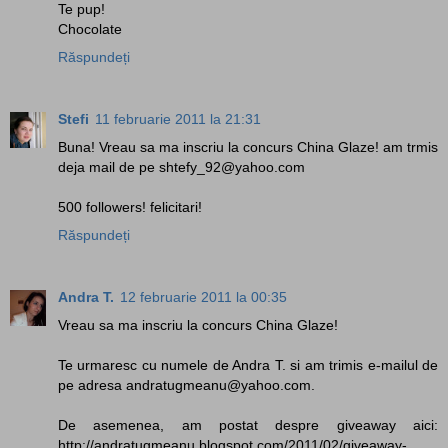
Te pup!
Chocolate
Răspundeți
Stefi
11 februarie 2011 la 21:31
Buna! Vreau sa ma inscriu la concurs China Glaze! am trmis
deja mail de pe shtefy_92@yahoo.com
500 followers! felicitari!
Răspundeți
Andra T.
12 februarie 2011 la 00:35
Vreau sa ma inscriu la concurs China Glaze!
Te urmaresc cu numele de Andra T. si am trimis e-mailul de
pe adresa andratugmeanu@yahoo.com.
De asemenea, am postat despre giveaway aici:
http://andratugmeanu.blogspot.com/2011/02/giveaway-