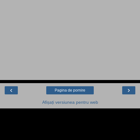
‹
›
Pagina de pornire
Afișați versiunea pentru web