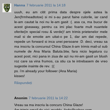
Hanna
7 februarie 2011 la 14:18
uuuh, eu am citit prima data despre ojele astea la
Jen(frmheadtotoe) si mi s-au parut faine culorile, iar cand
le-am cautat la noi nu le-am gasit :(. asa ca, ma bucur de
acest giveaway, pentru ca imi plac foarte mult nuantele
oferite(in special rosu & verde)! am trimis prietenelor mele
mail si de emotie am uitat-o pe 1, dar am dat repede,
repede un forward si inca unei persoane :D. deci, vreau sa
ma inscriu la concursul China Glaze.ti-am trimis mail-ul sub
numele de Ana Maria Baluta.btw, fara nicio legatura cu
acest post, nici pana in ziua de azi nu mi-am gasit un blush
roz care sa vina frumos, ca stiu ca te intrebasem de vreo
sugestie inainte de rev. :((
ps. i'm already your follower (Ana Maria)
kisses!
Răspundeți
Anonim
7 februarie 2011 la 14:22
Vreau sa ma inscriu la concurs China Glaze!
Am trimis email de aici: madda_ilade@yahoo.com