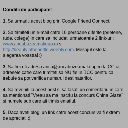
Conditii de participare:
1.
Sa urmariti acest blog prin Google Friend Connect.
2.
Sa trimiteti un e-mail catre 10 persoane diferite (prietene,
rude, colege) in care sa includeti urmatoarele 2 link-uri:
www.ancabuzeamakeup.ro
si
http://beautyinthebottle.weebly.com
. Mesajul este la
alegerea voastra! :)
3.
Sa treceti adresa anca@ancabuzeamakeup.ro la CC iar
adresele catre care trimiteti sa NU fie in BCC pentru ca
trebuie sa pot verifica numarul destinatarilor.
4.
Sa reveniti la acest post si sa lasati un comentariu in care
sa mentionati "Vreau sa ma inscriu la concurs China Glaze"
si numele sub care ati trimis emailul.
5.
Daca aveti blog, un link catre acest concurs va fi extrem
de apreciat! ;)