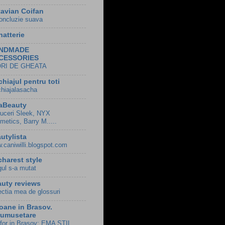
avian Coifan
oncluzie suava
hatterie
NDMADE
CESSORIES
ORI DE GHEATA
hiajul pentru toti
hiajalasacha
aBeauty
uceri Sleek, NYX
metics, Barry M.....
utylista
.caniwilli.blogspot.com
harest style
gul s-a mutat
uty reviews
ectia mea de glossuri
oane in Brasov.
rumusetare
for in Brasov: EMA STIL