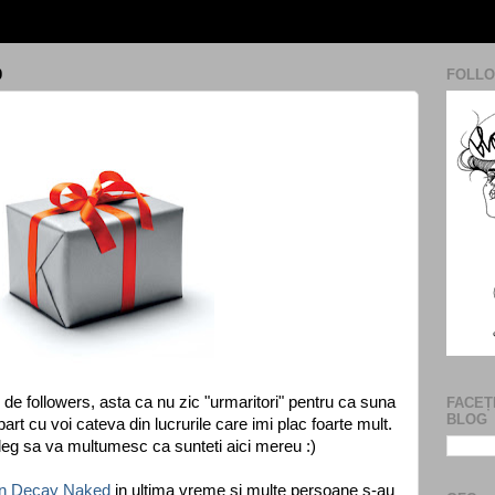
0
FOLLO
de followers, asta ca nu zic "urmaritori" pentru ca suna
FACEȚ
BLOG
art cu voi cateva din lucrurile care imi plac foarte mult.
aleg sa va multumesc ca sunteti aici mereu :)
n Decay Naked
in ultima vreme si multe persoane s-au