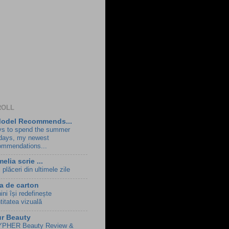
ROLL
Model Recommends...
s to spend the summer
idays, my newest
ommendations...
elia scrie ...
 plăceri din ultimele zile
a de carton
ni își redefinește
titatea vizuală
r Beauty
PHER Beauty Review &