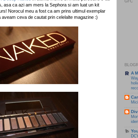
GFC
s, asa ca azi am mers la Sephora si am luat un kit
urs! Norocul meu a fost ca am prins ultimul exemplar
a aveam ceva de cautat prin celelalte magazine :)
BLOG
A 
Way
hol
rec
Cam
Mici
Div
Moni
iden
You
DCY