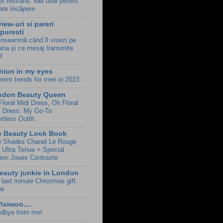
t restrâns: idei utile pentru
care încăpere
iew-uri si pareri
Epuresti
înseamnă când îl visezi pe
ana și ce mesaj transmite
l
hion in my eyes
enim trends for men in 2023
ndon Beauty Queen
Floral Midi Dress, Oh Floral
i Dress: My Go-To
rtless Outfit
e Beauty Look Book
 Shades Chanel Le Rouge
 Ultra Tenue + Special
tion Joues Contraste
eauty junkie in London
 last minute Christmas gift
de
Pixiwoo....
dbye from me!