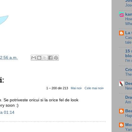
Jo
Jos
kan
How
Whe
La 
Cast
tal
15 
blo
2:56 a.m.
I'm
Cri
The
i:
Dee
New
1 – 200 din 213
Mai noi›
Cele mai noi»
Dra
 Se potriveste oricui si la orice fel de look
Am a
ry soon :)
Bea
la 01:14
Hap
Mon
Yar