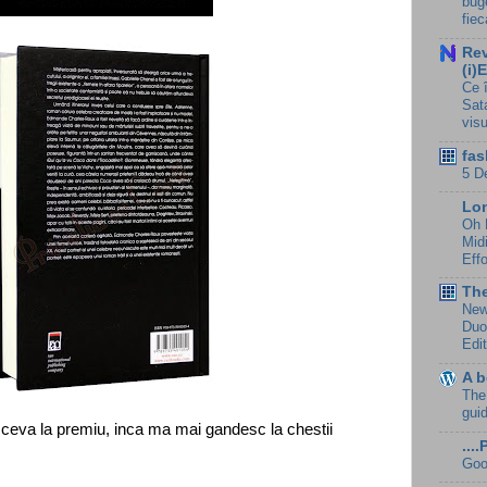
buge
fie
Rev
(i)
Ce 
Sat
visu
fas
5 D
Lo
Oh 
Mid
Effo
Th
New
Duo
Edi
A b
The
gui
 ceva la premiu, inca ma mai gandesc la chestii
....
Goo