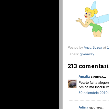
Posted by
Anca Buzea
at
1
Labels:
giveaway
213 comentari
Amalia
spunea...
Foarte faina alegere.
Am sa ma inscriu ve
30 noiembrie 2010 
Adina
spunea...