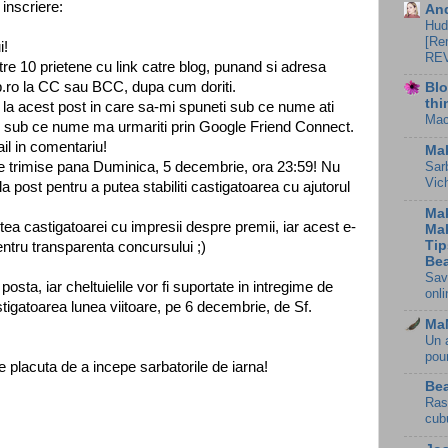
 inscriere:
An
Hud
[Re
i!
REV
atre 10 prietene cu link catre blog, punand si adresa
 la CC sau BCC, dupa cum doriti.
Blo
thi
 la acest post in care sa-mi spuneti sub ce nume ati
Mac
 si sub ce nume ma urmariti prin Google Friend Connect.
il in comentariu!
Ma
ile trimise pana Duminica, 5 decembrie, ora 23:59! Nu
Sar
Vic
la post pentru a putea stabiliti castigatoarea cu ajutorul
Ma
tea castigatoarei cu impresii despre premii, iar acest e-
Ma
Tip
entru transparenta concursului ;)
Bea
Sav
posta, iar cheltuielile vor fi suportate in intregime de
onli
tigatoarea lunea viitoare, pe 6 decembrie, de Sf.
Ma
Un 
pou
e placuta de a incepe sarbatorile de iarna!
Bea
Ras
cub