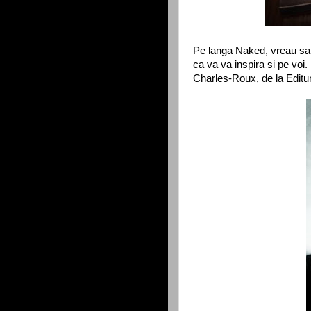
Pe langa Naked, vreau sa o
ca va va inspira si pe vo
Charles-Roux, de la Editu