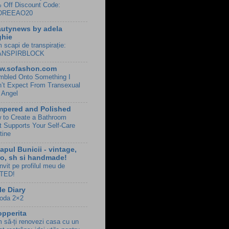
 Off Discount Code:
DREEAO20
utynews by adela
ghie
 scapi de transpirație:
ANSPIRBLOCK
w.sofashon.com
mbled Onto Something I
n’t Expect From Transexual
l Angel
mpered and Polished
 to Create a Bathroom
t Supports Your Self-Care
tine
apul Bunicii - vintage,
ro, sh si handmade!
nvit pe profilul meu de
TED!
le Diary
oda 2×2
pperita
 să-ți renovezi casa cu un