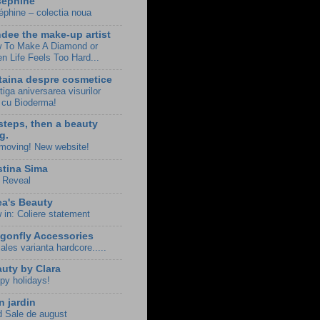
sephine
éphine – colectia noua
dee the make-up artist
 To Make A Diamond or
n Life Feels Too Hard...
taina despre cosmetice
iga aniversarea visurilor
e cu Bioderma!
steps, then a beauty
g.
 moving! New website!
stina Sima
 Reveal
a's Beauty
 in: Coliere statement
gonfly Accessories
les varianta hardcore.....
uty by Clara
py holidays!
 jardin
d Sale de august