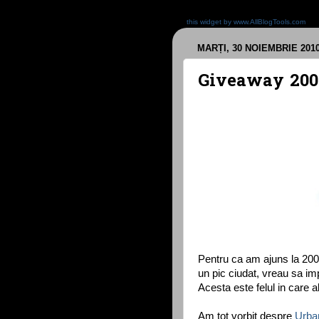
this widget by www.AllBlogTools.com
MARȚI, 30 NOIEMBRIE 201
Giveaway 200
Pentru ca am ajuns la 200 
un pic ciudat, vreau sa imp
Acesta este felul in care 
Am tot vorbit despre
Urba