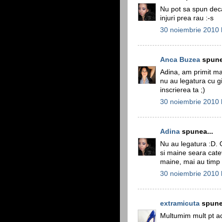
Nu pot sa spun dec
injuri prea rau :-s
30 noiembrie 2010 
Anca Buzea
spune
Adina, am primit mai
nu au legatura cu gi
inscrierea ta ;)
30 noiembrie 2010 
Adina
spunea...
Nu au legatura :D. O 
si maine seara catev
maine, mai au timp 
30 noiembrie 2010 
extramicuta
spunea
Multumim mult pt ac