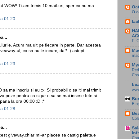
at WOW! Ti-am trimis 10 mail-uri, sper ca nu ma
Oct
O c
la 01:20
lac
HA
AC
a...
FL
lurile. Acum ma uit pe fiecare in parte. Dar acestea
Mac
veaway-ul, ca sa nu le incurc, da? :) astept
mac
la 01:23
My
Red
Cos
bea
www
sa ma inscriu si eu :x. Si probabil o sa iti mai trimit
a poze pentru ca sigur o sa se mai inscrie fete si
Buc
pana la ora 00:00 :D :*
Blo
la 01:28
Bea
Col
...
Sal
Inf
est giveway,chiar mi-ar placea sa castig paleta,e
Coa