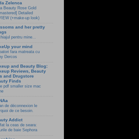
da Zelenca
a Beauty Rose Gold
mastered] Detailed
IEW (+make-up look)
ssoms and her pretty
ngs
hiajul pentru mine...
keUp your mind
batori fara matreata cu
hy Dercos
keup and Beauty Blog:
keup Reviews, Beauty
s and Drugstore
uty Finds
e pdf smaller size mac
ne
NAa
an de déconnexion le
rquoi de ce besoin.
uty Addict
fat la ceas de seara:
urile de baie Sephora