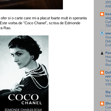
20%
AN
bea
sir
fer si o carte care mi-a placut foarte mult in speranta
Cum
i. Este vorba de "Coco Chanel", scrisa de Edmonde
TR
ra Rao.
ww
Stu
Did
Evi
Pa
How
Tha
Rou
Dul
ret
Va i
VIN
Sty
Met
Sho
Cum