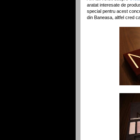
aratat interesate de produ
special pentru acest conc
din Baneasa, altfel cred c