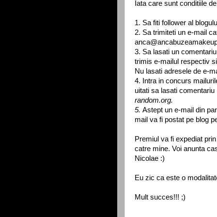
Iata care sunt conditiile de
1. Sa fiti follower al blogulu
2. Sa trimiteti un e-mail c
anca@ancabuzeamakeup.ro
3. Sa lasati un comentariu
trimis e-mailul respectiv
Nu lasati adresele de e-ma
4. Intra in concurs mailur
uitati sa lasati comentariu 
random.org.
5.
Astept un e-mail din par
mail va fi postat pe blog p
Premiul va fi expediat prin 
catre mine. Voi anunta cas
Nicolae :)
Eu zic ca este o modalitat
Mult succes!!! ;)