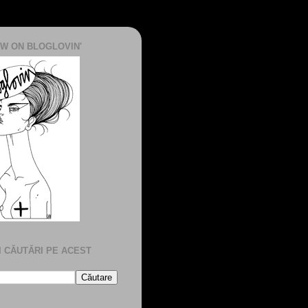
W ON BLOGLOVIN'
I CĂUTĂRI PE ACEST