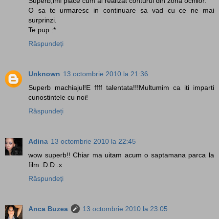
Superb,imi place cum ai realizat conturul din zona ochilor.
O sa te urmaresc in continuare sa vad cu ce ne mai
surprinzi.
Te pup :*
Răspundeți
Unknown
13 octombrie 2010 la 21:36
Superb machiajul!E ffff talentata!!!Multumim ca iti imparti
cunostintele cu noi!
Răspundeți
Adina
13 octombrie 2010 la 22:45
wow superb!! Chiar ma uitam acum o saptamana parca la
film :D:D :x
Răspundeți
Anca Buzea
13 octombrie 2010 la 23:05