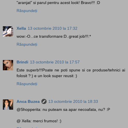
"aranjat" si parul pentru acest look! Bravo!!! :D
Răspundeți
Xella
13 octombrie 2010 la 17:32
wow:-O...ce transformare:D..great job!!!:*
Răspundeți
Brindi
13 octombrie 2010 la 17:57
Este superb!!!Poate ne poti spune si ce produse/tehnici ai
folosit ?:) e un look super reusit :)
Răspundeți
Anca Buzea
13 octombrie 2010 la 18:33
@Shopperita: nu puteam sa apar necoafata, nu? :P
@ Xella: merci frumos! :)