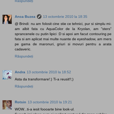
Răspundeți
Anca Buzea
13 octombrie 2010 la 18:35
@ Brindi: nu am folosit cine stie ce tehnici, pur si simplu mi-
am albit fata cu AquaColor de la Kryolan, am "sters"
sprancenele cu putin lipici :D si apoi am facut contouring pe
fata si am aplicat mai multe nuante de eyeshadow, am mers
pe gama de maronuri, griuri si movuri pentru a arata
cadaveric.
Răspundeți
Andra
13 octombrie 2010 la 18:52
Asta da transformare!:) Ti-a reusit!!;)
Răspundeți
Rotsin
13 octombrie 2010 la 19:21
WOW...ti-a iesit foooarte bine look-ul.