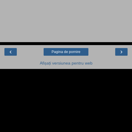
‹
›
Pagina de pornire
Afișați versiunea pentru web