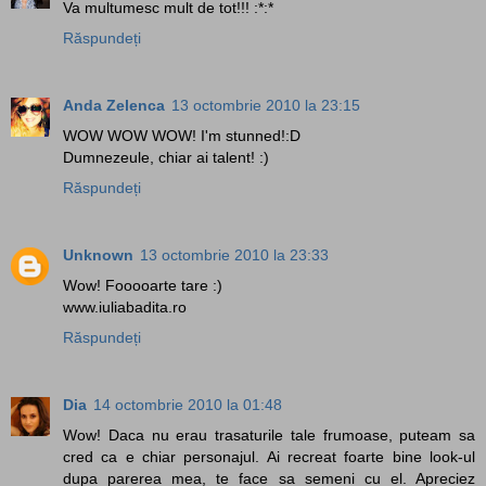
Va multumesc mult de tot!!! :*:*
Răspundeți
Anda Zelenca
13 octombrie 2010 la 23:15
WOW WOW WOW! I'm stunned!:D
Dumnezeule, chiar ai talent! :)
Răspundeți
Unknown
13 octombrie 2010 la 23:33
Wow! Fooooarte tare :)
www.iuliabadita.ro
Răspundeți
Dia
14 octombrie 2010 la 01:48
Wow! Daca nu erau trasaturile tale frumoase, puteam sa
cred ca e chiar personajul. Ai recreat foarte bine look-ul
dupa parerea mea, te face sa semeni cu el. Apreciez